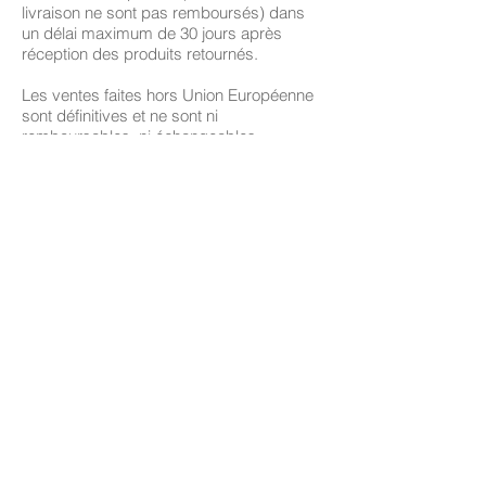
livraison ne sont pas remboursés) dans
un délai maximum de 30 jours après
réception des produits retournés.
Les ventes faites hors Union Européenne
sont définitives et ne sont ni
remboursables, ni échangeables.
****
Si votre commande arrive dans un
mauvais état, contactez-moi. Si le produit
est abîmé, envoyez-moi quelques photos
ainsi que votre numéro de commande et
date d'achat, et spécifiez si vous
souhaitez un échange ou un
remboursement. Je vous enverrai ensuite
un e-mail contenant l'adresse à laquelle
renvoyer votre commande.
Les dessins originaux ne sont pas
remboursables.